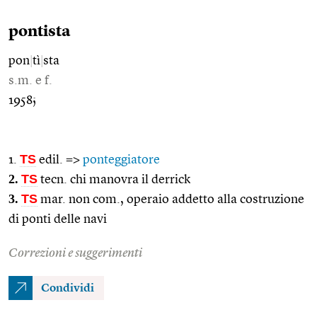
pontista
pon
|
tì
|
sta
s.m. e f.
1958;
TS
1.
edil. =>
ponteggiatore
2.
TS
tecn. chi manovra il derrick
3.
TS
mar. non com., operaio addetto alla costruzione
di ponti delle navi
Correzioni e suggerimenti
Condividi