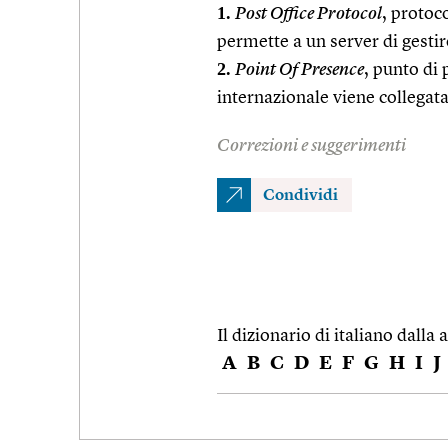
1.
Post Office Protocol
, protoco
permette a un server di gestire
2.
Point Of Presence
, punto di 
internazionale viene collegata
Correzioni e suggerimenti
Condividi
Il dizionario di italiano dalla a
A
B
C
D
E
F
G
H
I
J