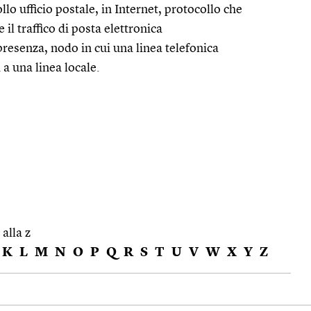
llo ufficio postale, in Internet, protocollo che
 il traffico di posta elettronica
presenza, nodo in cui una linea telefonica
 a una linea locale.
 alla z
K
L
M
N
O
P
Q
R
S
T
U
V
W
X
Y
Z