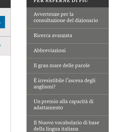
PER SAPERNE DI PIÙ
Avvertenze per la
consultazione del dizionario
A
Ricerca avanzata
Abbreviazioni
Il gran mare delle parole
È irresistibile l’ascesa degli
anglismi?
Un premio alla capacità di
adattamento
Il Nuovo vocabolario di base
della lingua italiana