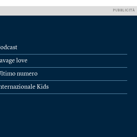
PUBBLICITÀ
odcast
avage love
ltimo numero
nternazionale Kids