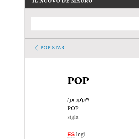
IL NUOVO DE MAURO
POP-STAR
POP
/ˌpiˌɔp'pi*/
POP
sigla
ES
ingl.