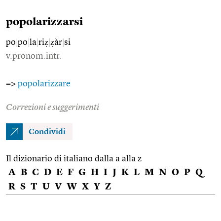
popolarizzarsi
po
|
po
|
la
|
riẓ
|
ẓàr
|
si
v.pronom.intr.
=>
popolarizzare
Correzioni e suggerimenti
Condividi
Il dizionario di italiano dalla a alla z
A
B
C
D
E
F
G
H
I
J
K
L
M
N
O
P
Q
R
S
T
U
V
W
X
Y
Z