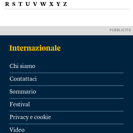
R
S
T
U
V
W
X
Y
Z
PUBBLICITÀ
Chi siamo
Contattaci
Sommario
Festival
Privacy e cookie
Video