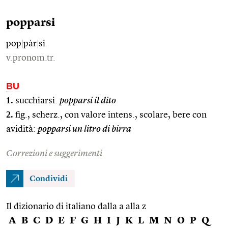
popparsi
pop
|
pàr
|
si
v.pronom.tr.
BU
1.
succhiarsi:
popparsi il dito
2.
fig., scherz., con valore intens., scolare, bere con
avidità:
popparsi un litro di birra
Correzioni e suggerimenti
Condividi
Il dizionario di italiano dalla a alla z
A
B
C
D
E
F
G
H
I
J
K
L
M
N
O
P
Q