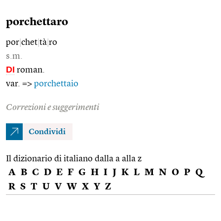
porchettaro
por
|
chet
|
tà
|
ro
s.m.
DI
roman.
var. =>
porchettaio
Correzioni e suggerimenti
Condividi
Il dizionario di italiano dalla a alla z
A
B
C
D
E
F
G
H
I
J
K
L
M
N
O
P
Q
R
S
T
U
V
W
X
Y
Z