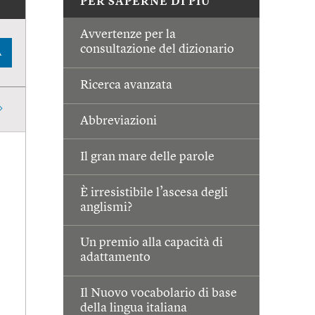
PER SAPERNE DI PIÙ
Avvertenze per la
consultazione del dizionario
A
Ricerca avanzata
Abbreviazioni
Il gran mare delle parole
È irresistibile l’ascesa degli
anglismi?
Un premio alla capacità di
adattamento
Il Nuovo vocabolario di base
della lingua italiana