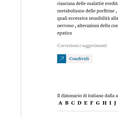
ciascuna delle malattie eredit
metabolismo delle porfirine ,
quali eccessiva sensibilità all
nervoso , alterazioni della co
epatica
Correzioni e suggerimenti
Condividi
Il dizionario di italiano dalla a
A
B
C
D
E
F
G
H
I
J