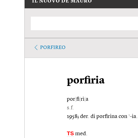
IL NUOVO DE MAURO
PORFIREO
porfiria
por
|
fi
|
rì
|
a
s.f.
1
1958; der. di porfirina con
-ia.
TS
med.