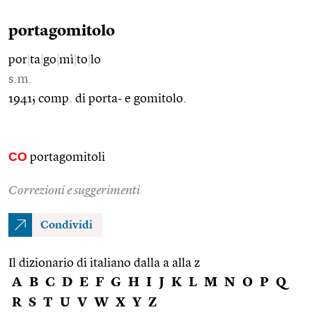
portagomitolo
por
|
ta
|
go
|
mì
|
to
|
lo
s.m.
1941; comp. di porta- e gomitolo.
CO
portagomitoli
Correzioni e suggerimenti
Condividi
Il dizionario di italiano dalla a alla z
A
B
C
D
E
F
G
H
I
J
K
L
M
N
O
P
Q
R
S
T
U
V
W
X
Y
Z