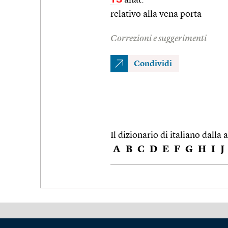
relativo alla vena porta
Correzioni e suggerimenti
Condividi
Il dizionario di italiano dalla a
A
B
C
D
E
F
G
H
I
J