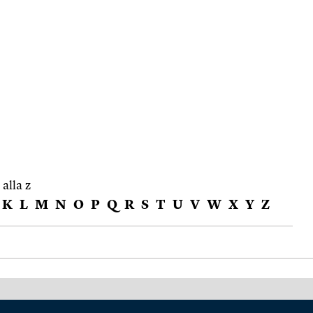
 alla z
K
L
M
N
O
P
Q
R
S
T
U
V
W
X
Y
Z