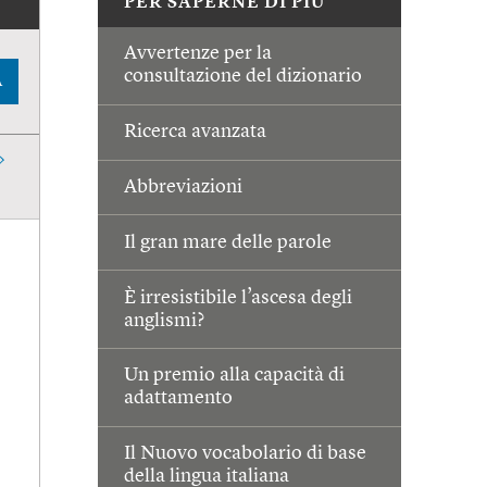
PER SAPERNE DI PIÙ
Avvertenze per la
consultazione del dizionario
A
Ricerca avanzata
Abbreviazioni
Il gran mare delle parole
È irresistibile l’ascesa degli
anglismi?
Un premio alla capacità di
adattamento
Il Nuovo vocabolario di base
della lingua italiana