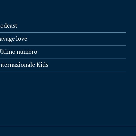
odcast
avage love
ltimo numero
nternazionale Kids