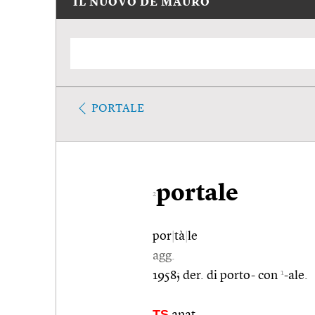
IL NUOVO DE MAURO
PORTALE
portale
2
por
|
tà
|
le
agg.
1
1958; der. di porto- con
-ale.
TS
anat.