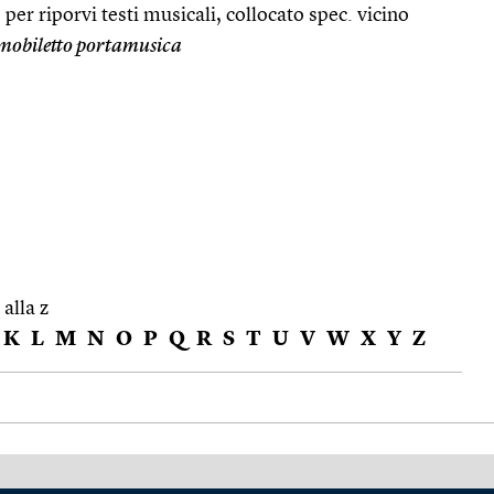
per riporvi testi musicali, collocato spec. vicino
mobiletto portamusica
 alla z
K
L
M
N
O
P
Q
R
S
T
U
V
W
X
Y
Z