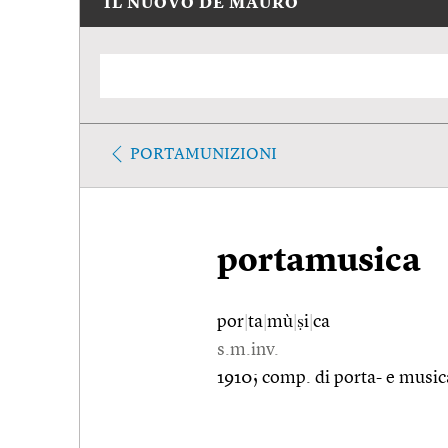
IL NUOVO DE MAURO
PORTAMUNIZIONI
portamusica
por
|
ta
|
mù
|
ṣi
|
ca
s.m.inv.
1910; comp. di porta- e music