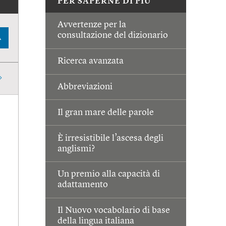
PER SAPERNE DI PIÙ
Avvertenze per la
consultazione del dizionario
A
Ricerca avanzata
Abbreviazioni
Il gran mare delle parole
È irresistibile l’ascesa degli
anglismi?
Un premio alla capacità di
adattamento
Il Nuovo vocabolario di base
della lingua italiana