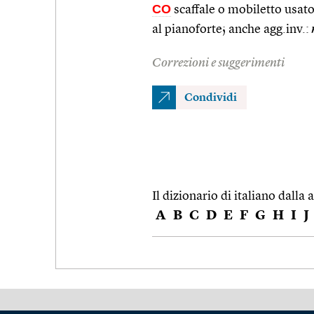
CO
scaffale o mobiletto usato 
al pianoforte; anche agg.inv.:
Correzioni e suggerimenti
Condividi
Il dizionario di italiano dalla a
A
B
C
D
E
F
G
H
I
J