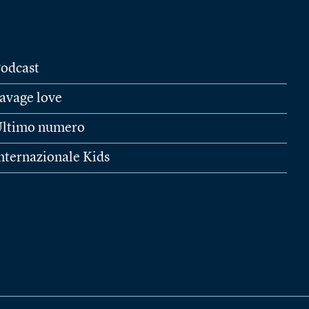
odcast
avage love
ltimo numero
nternazionale Kids