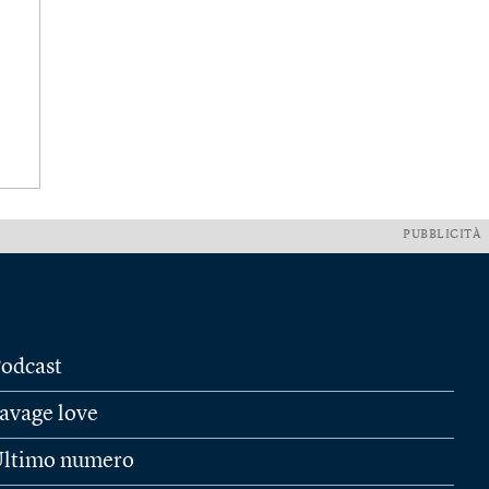
PUBBLICITÀ
odcast
avage love
ltimo numero