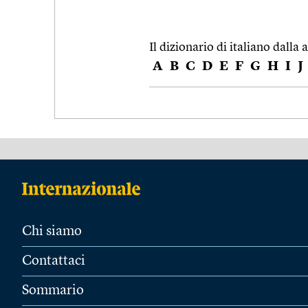
Il dizionario di italiano dalla a
A
B
C
D
E
F
G
H
I
J
Chi siamo
Contattaci
Sommario