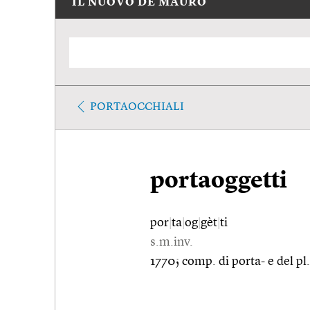
IL NUOVO DE MAURO
PORTAOCCHIALI
portaoggetti
por
|
ta
|
og
|
gèt
|
ti
s.m.inv.
1770; comp. di porta- e del pl. 