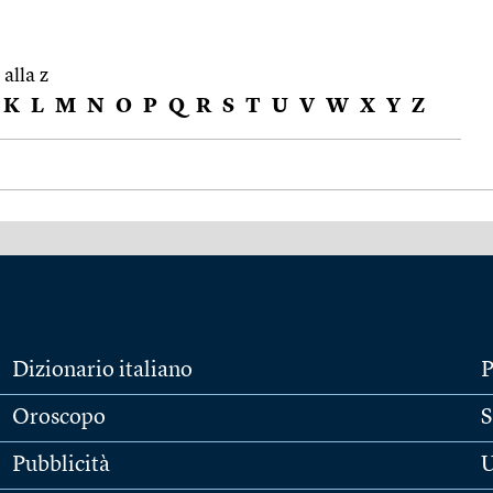
 alla z
K
L
M
N
O
P
Q
R
S
T
U
V
W
X
Y
Z
Dizionario italiano
P
Oroscopo
S
Pubblicità
U