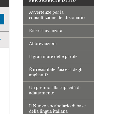
PER SAPERNE DI PIÙ
Avvertenze per la
consultazione del dizionario
A
Ricerca avanzata
Abbreviazioni
Il gran mare delle parole
È irresistibile l’ascesa degli
anglismi?
Un premio alla capacità di
adattamento
Il Nuovo vocabolario di base
della lingua italiana