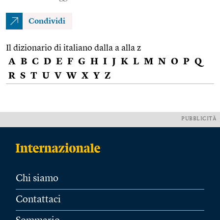
Condividi
Il dizionario di italiano dalla a alla z
A
B
C
D
E
F
G
H
I
J
K
L
M
N
O
P
Q
R
S
T
U
V
W
X
Y
Z
PUBBLICITÀ
Chi siamo
Contattaci