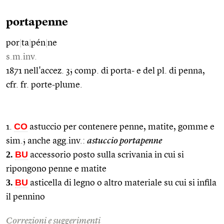
portapenne
por
|
ta
|
pén
|
ne
s.m.inv.
1871 nell'accez. 3; comp. di porta- e del pl. di penna,
cfr. fr. porte-plume.
CO
1.
astuccio per contenere penne, matite, gomme e
sim.; anche agg.inv.:
astuccio portapenne
2.
BU
accessorio posto sulla scrivania in cui si
ripongono penne e matite
3.
BU
asticella di legno o altro materiale su cui si infila
il pennino
Correzioni e suggerimenti