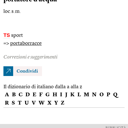
loc.s.m.
TS
sport
=>
portaborracce
Correzioni e suggerimenti
Condividi
Il dizionario di italiano dalla a alla z
A
B
C
D
E
F
G
H
I
J
K
L
M
N
O
P
Q
R
S
T
U
V
W
X
Y
Z