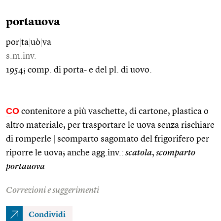
portauova
por
|
ta
|
uò
|
va
s.m.inv.
1954; comp. di porta- e del pl. di uovo.
CO
contenitore a più vaschette, di cartone, plastica o
altro materiale, per trasportare le uova senza rischiare
di romperle
|
scomparto sagomato del frigorifero per
riporre le uova; anche agg.inv.:
scatola
,
scomparto
portauova
Correzioni e suggerimenti
Condividi