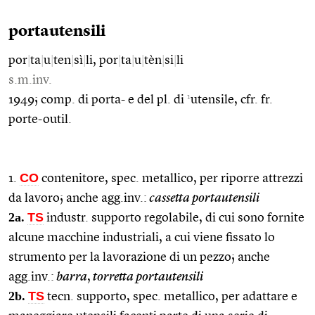
portautensili
por
|
ta
|
u
|
ten
|
sì
|
li, por
|
ta
|
u
|
tèn
|
si
|
li
s.m.inv.
1
1949; comp. di porta- e del pl. di
utensile, cfr. fr.
porte-outil.
CO
1.
contenitore, spec. metallico, per riporre attrezzi
da lavoro; anche agg.inv.:
cassetta portautensili
2a.
TS
industr. supporto regolabile, di cui sono fornite
alcune macchine industriali, a cui viene fissato lo
strumento per la lavorazione di un pezzo; anche
agg.inv.:
barra
,
torretta portautensili
2b.
TS
tecn. supporto, spec. metallico, per adattare e