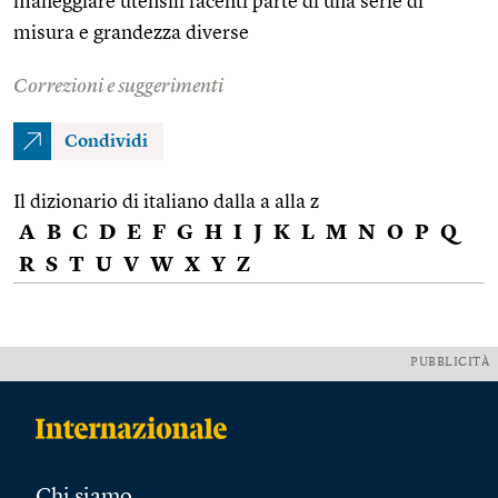
maneggiare utensili facenti parte di una serie di
misura e grandezza diverse
Correzioni e suggerimenti
Condividi
Il dizionario di italiano dalla a alla z
A
B
C
D
E
F
G
H
I
J
K
L
M
N
O
P
Q
R
S
T
U
V
W
X
Y
Z
PUBBLICITÀ