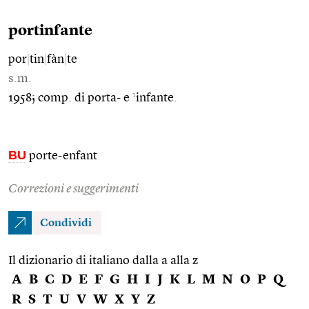
portinfante
por
|
tin
|
fàn
|
te
s.m.
1
1958; comp. di porta- e
infante.
BU
porte-enfant
Correzioni e suggerimenti
Condividi
Il dizionario di italiano dalla a alla z
A
B
C
D
E
F
G
H
I
J
K
L
M
N
O
P
Q
R
S
T
U
V
W
X
Y
Z