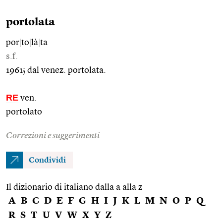
portolata
por
|
to
|
là
|
ta
s.f.
1961; dal venez. portolata.
RE
ven.
portolato
Correzioni e suggerimenti
Condividi
Il dizionario di italiano dalla a alla z
A
B
C
D
E
F
G
H
I
J
K
L
M
N
O
P
Q
R
S
T
U
V
W
X
Y
Z