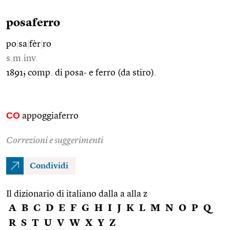
posaferro
po
|
sa
|
fèr
|
ro
s.m.inv.
1891; comp. di posa- e ferro (da stiro).
CO
appoggiaferro
Correzioni e suggerimenti
Condividi
Il dizionario di italiano dalla a alla z
A
B
C
D
E
F
G
H
I
J
K
L
M
N
O
P
Q
R
S
T
U
V
W
X
Y
Z