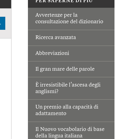
PER SAPERNE DI PIÙ
Avvertenze per la
consultazione del dizionario
A
Ricerca avanzata
Abbreviazioni
Il gran mare delle parole
È irresistibile l’ascesa degli
anglismi?
Un premio alla capacità di
adattamento
Il Nuovo vocabolario di base
della lingua italiana