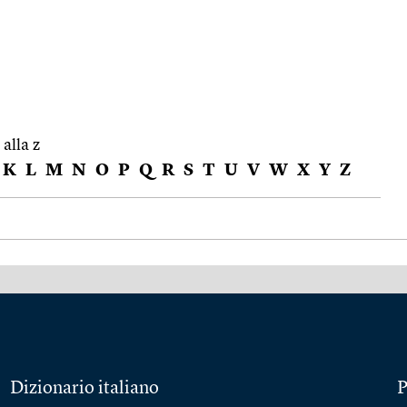
 alla z
K
L
M
N
O
P
Q
R
S
T
U
V
W
X
Y
Z
Dizionario italiano
P