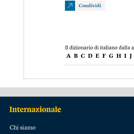
Condividi
Il dizionario di italiano dalla a
A
B
C
D
E
F
G
H
I
J
Chi siamo