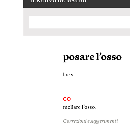
IL NUOVO DE MAURO
posare l’osso
loc.v.
CO
mollare l’osso.
Correzioni e suggerimenti