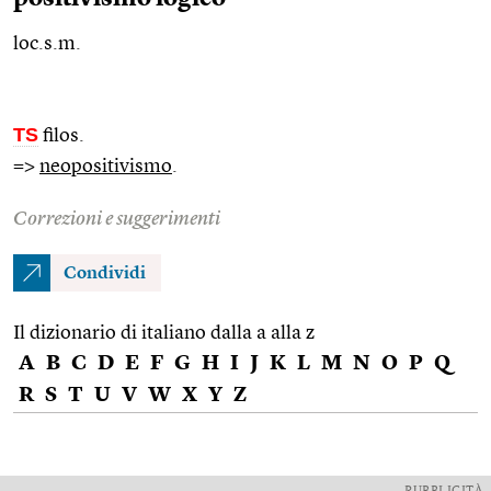
loc.s.m.
TS
filos.
=>
neopositivismo
.
Correzioni e suggerimenti
Condividi
Il dizionario di italiano dalla a alla z
A
B
C
D
E
F
G
H
I
J
K
L
M
N
O
P
Q
R
S
T
U
V
W
X
Y
Z