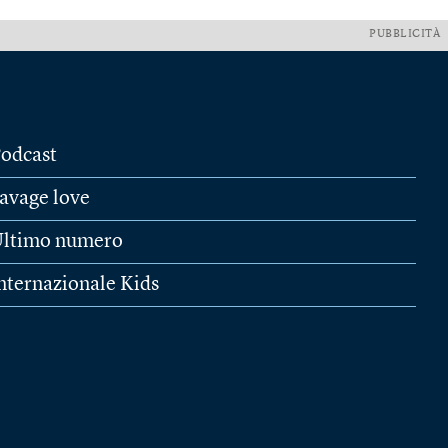
PUBBLICITÀ
odcast
avage love
ltimo numero
nternazionale Kids