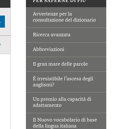
PER SAPERNE DI PIÙ
Avvertenze per la
consultazione del dizionario
A
Ricerca avanzata
Abbreviazioni
Il gran mare delle parole
È irresistibile l’ascesa degli
anglismi?
Un premio alla capacità di
adattamento
Il Nuovo vocabolario di base
della lingua italiana