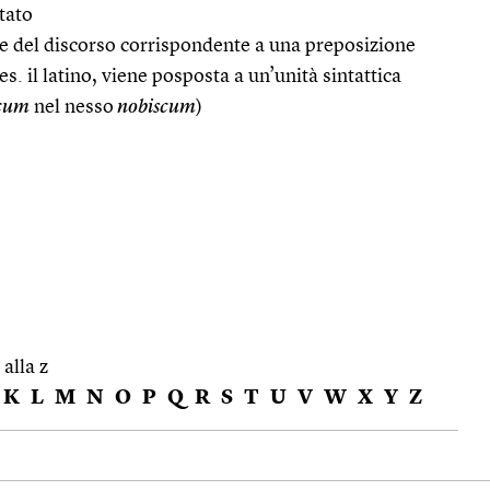
ltato
e del discorso corrispondente a una preposizione
s. il latino, viene posposta a un’unità sintattica
cum
nel nesso
nobiscum
)
 alla z
K
L
M
N
O
P
Q
R
S
T
U
V
W
X
Y
Z