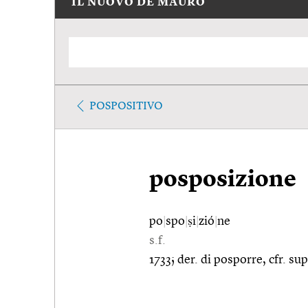
IL NUOVO DE MAURO
POSPOSITIVO
posposizione
po
|
spo
|
ṣi
|
zió
|
ne
s.f.
1733; der. di posporre, cfr. su