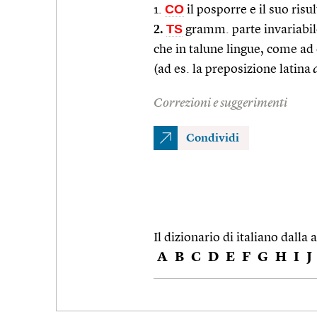
CO
1.
il posporre e il suo risu
2.
TS
gramm. parte invariabil
che in talune lingue, come ad e
(ad es. la preposizione latina
Correzioni e suggerimenti
Condividi
Il dizionario di italiano dalla a
A
B
C
D
E
F
G
H
I
J