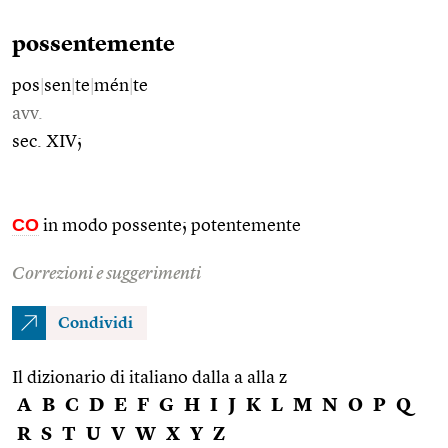
possentemente
pos
|
sen
|
te
|
mén
|
te
avv.
sec. XIV;
CO
in modo possente; potentemente
Correzioni e suggerimenti
Condividi
Il dizionario di italiano dalla a alla z
A
B
C
D
E
F
G
H
I
J
K
L
M
N
O
P
Q
R
S
T
U
V
W
X
Y
Z