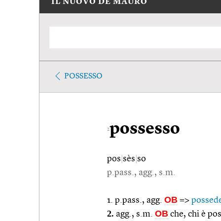
IL NUOVO DE MAURO
POSSESSO
possesso
2
pos
|
sès
|
so
p.pass., agg., s.m.
OB
1. p.pass., agg.
=>
possed
2.
OB
agg., s.m.
che, chi è po