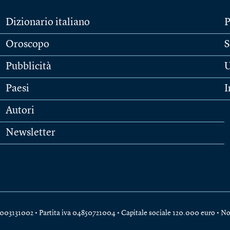
Dizionario italiano
P
Oroscopo
S
Pubblicità
U
Paesi
I
Autori
Newsletter
e 04003131002 • Partita iva 04850721004 • Capitale sociale 120.000 euro •
No