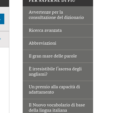
PER SAPERNE DI PIÙ
Avvertenze per la
consultazione del dizionario
A
Ricerca avanzata
Abbreviazioni
Il gran mare delle parole
È irresistibile l’ascesa degli
anglismi?
Un premio alla capacità di
adattamento
Il Nuovo vocabolario di base
della lingua italiana