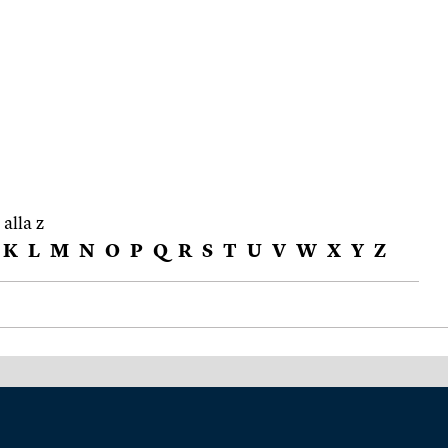
 alla z
K
L
M
N
O
P
Q
R
S
T
U
V
W
X
Y
Z