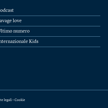
odcast
avage love
ltimo numero
nternazionale Kids
te legali
•
Cookie