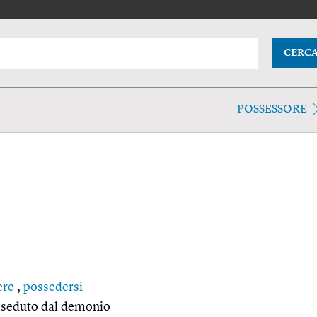
CERC
POSSESSORE
ere
,
possedersi
sseduto dal demonio