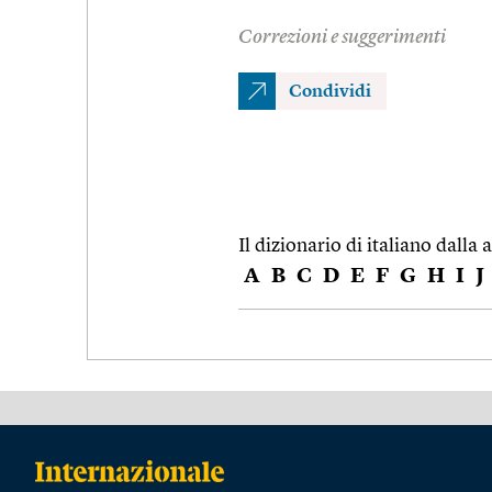
Correzioni e suggerimenti
Condividi
Il dizionario di italiano dalla a
A
B
C
D
E
F
G
H
I
J