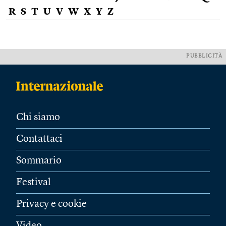
R
S
T
U
V
W
X
Y
Z
PUBBLICITÀ
Chi siamo
Contattaci
Sommario
Festival
Privacy e cookie