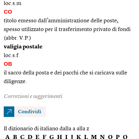
loc.s.m.
CO
titolo emesso dall’amministrazione delle poste,
spesso utilizzato per il trasferimento privato di fondi
(abbr. V.P.)
valigia postale
loc.s.f.
OB
il sacco della posta e dei pacchi che si caricava sulle
diligenze.
Correzioni e suggerimenti
Condividi
Il dizionario di italiano dalla a alla z
A
B
C
D
E
F
G
H
I
J
K
L
M
N
O
P
Q