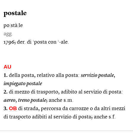
postale
po
|
stà
|
le
agg.
1
1
1796; der. di
posta con
-ale.
AU
1.
della posta, relativo alla posta:
servizio postale
,
impiegato postale
2.
di mezzo di trasporto, adibito al servizio di posta:
aereo
,
treno postale
; anche s.m.
3.
OB
di strada, percorsa da carrozze o da altri mezzi
di trasporto adibiti al servizio di posta; anche s.f.