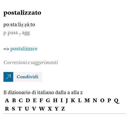
postalizzato
po
|
sta
|
liẓ
|
ẓà
|
to
p.pass., agg.
=>
postalizzare
Correzioni e suggerimenti
Condividi
Il dizionario di italiano dalla a alla z
A
B
C
D
E
F
G
H
I
J
K
L
M
N
O
P
Q
R
S
T
U
V
W
X
Y
Z