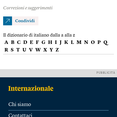
Correzioni e suggerimenti
Condividi
Il dizionario di italiano dalla a alla z
A
B
C
D
E
F
G
H
I
J
K
L
M
N
O
P
Q
R
S
T
U
V
W
X
Y
Z
PUBBLICITÀ
Chi siamo
Contattaci