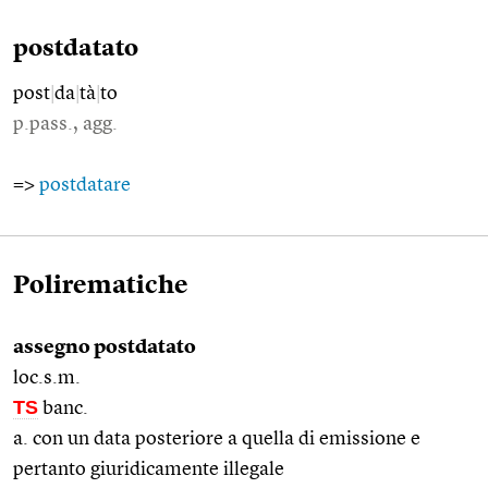
postdatato
post
|
da
|
tà
|
to
p.pass., agg.
=>
postdatare
Polirematiche
assegno postdatato
loc.s.m.
TS
banc.
a. con un data posteriore a quella di emissione e
pertanto giuridicamente illegale