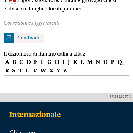
3.
RE
napol., suonatore, cantante girovago che si
esibisce in luoghi o locali pubblici
Correzioni e suggerimenti
Condividi
Il dizionario di italiano dalla a alla z
A
B
C
D
E
F
G
H
I
J
K
L
M
N
O
P
Q
R
S
T
U
V
W
X
Y
Z
PUBBLICITÀ