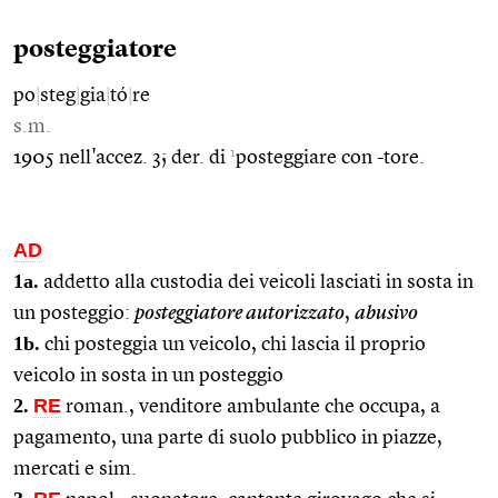
posteggiatore
po
|
steg
|
gia
|
tó
|
re
s.m.
1
1905 nell'accez. 3; der. di
posteggiare con -tore.
AD
1a.
addetto alla custodia dei veicoli lasciati in sosta in
un posteggio:
posteggiatore autorizzato
,
abusivo
1b.
chi posteggia un veicolo, chi lascia il proprio
veicolo in sosta in un posteggio
2.
RE
roman., venditore ambulante che occupa, a
pagamento, una parte di suolo pubblico in piazze,
mercati e sim.