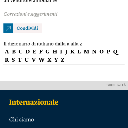
un venditore ambulante
Correzioni e suggerimenti
Condividi
Il dizionario di italiano dalla a alla z
A
B
C
D
E
F
G
H
I
J
K
L
M
N
O
P
Q
R
S
T
U
V
W
X
Y
Z
PUBBLICITÀ
Chi siamo