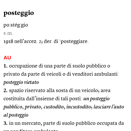
posteggio
po
|
stég
|
gio
s.m.
1
1918 nell'accez. 2; der. di
posteggiare.
AU
1.
occupazione di una parte di suolo pubblico o
privato da parte di veicoli o di venditori ambulanti:
posteggio vietato
2.
spazio riservato alla sosta di un veicolo; area
costituita dall’insieme di tali posti:
un posteggio
pubblico
,
privato
,
custodito
,
incustodito
;
lasciare l’auto
al posteggio
3.
in un mercato, parte di suolo pubblico occupata da