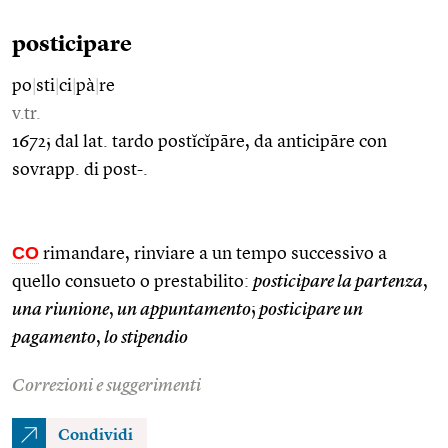
posticipare
po
|
sti
|
ci
|
pà
|
re
v.tr.
1672; dal lat. tardo postĭcĭpāre, da anticipāre con
sovrapp. di post-.
CO
rimandare, rinviare a un tempo successivo a
quello consueto o prestabilito:
posticipare la partenza
,
una riunione
,
un appuntamento
;
posticipare un
pagamento
,
lo stipendio
Correzioni e suggerimenti
Condividi