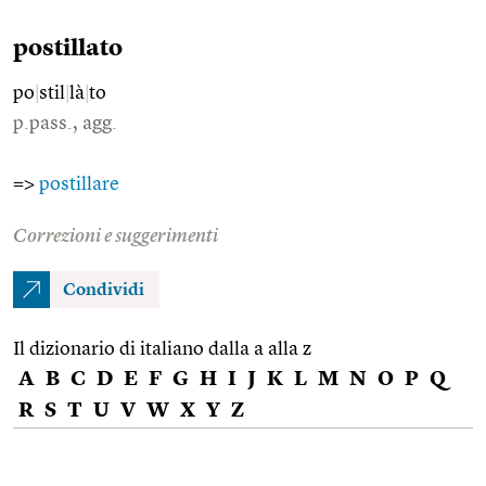
postillato
po
|
stil
|
là
|
to
p.pass., agg.
=>
postillare
Correzioni e suggerimenti
Condividi
Il dizionario di italiano dalla a alla z
A
B
C
D
E
F
G
H
I
J
K
L
M
N
O
P
Q
R
S
T
U
V
W
X
Y
Z