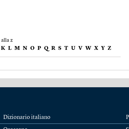
 alla z
K
L
M
N
O
P
Q
R
S
T
U
V
W
X
Y
Z
Dizionario italiano
P