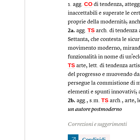
CO
1. agg.
di tendenza, attegg
inaccettabili e superate le cert
proprie della modernità; anc
2a.
TS
agg.
arch. di tendenza a
Settanta, che contesta le sicur
movimento moderno, mirando a
funzionalità in nome di un’ecle
TS
arte, lett. di tendenza arti
del progresso e muovendo da u
persegue la commistione di m
elementi e spunti innovativi;
2b.
TS
agg., s.m.
arch., arte, l
un autore postmoderno
Correzioni e suggerimenti
Condividi