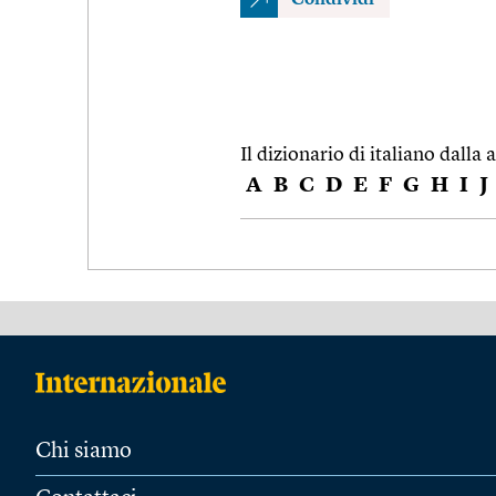
Il dizionario di italiano dalla a
A
B
C
D
E
F
G
H
I
J
Chi siamo