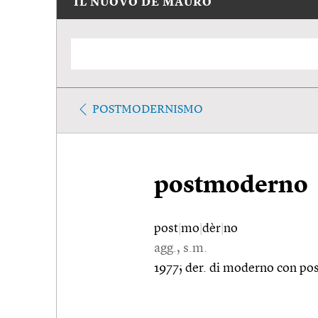
IL NUOVO DE MAURO
POSTMODERNISMO
postmoderno
post
|
mo
|
dèr
|
no
agg., s.m.
1977; der. di moderno con post