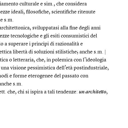
iamento culturale e sim., che considera
ezze ideali, filosofiche, scientifiche ritenute
he s.m.
rchitettonica, sviluppatasi alla fine degli anni
ezze tecnologiche e gli esiti consumistici del
 superare i principi di razionalità e
ttica libertà di soluzioni stilistiche; anche s.m.
|
stica o letteraria, che, in polemica con l’ideologia
na visione pessimistica dell’età postindustriale,
odi e forme eterogenee del passato con
 anche s.m.
ett. che, chi si ispira a tali tendenze:
un architetto
,