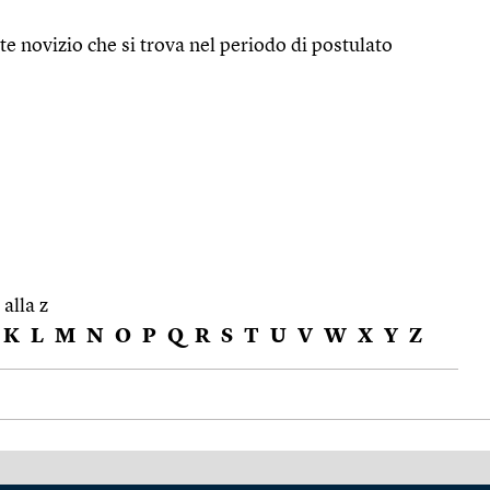
te novizio che si trova nel periodo di postulato
 alla z
K
L
M
N
O
P
Q
R
S
T
U
V
W
X
Y
Z