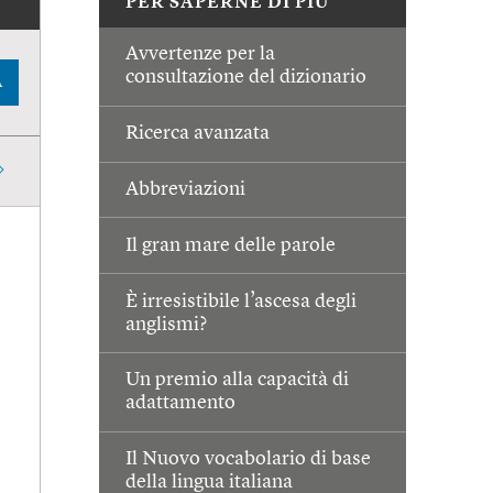
PER SAPERNE DI PIÙ
Avvertenze per la
consultazione del dizionario
A
Ricerca avanzata
Abbreviazioni
Il gran mare delle parole
È irresistibile l’ascesa degli
anglismi?
Un premio alla capacità di
adattamento
Il Nuovo vocabolario di base
della lingua italiana