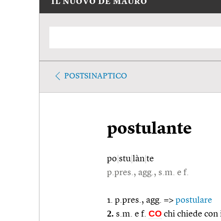
IL NUOVO DE MAURO
POSTSINAPTICO
postulante
po
|
stu
|
làn
|
te
p.pres., agg., s.m. e f.
1. p.pres., agg. =>
postulare
2.
CO
s.m. e f.
chi chiede con 