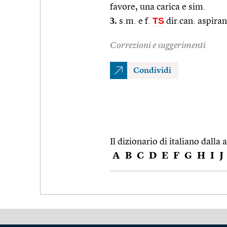
favore, una carica e sim.
3.
TS
s.m. e f.
dir.can. aspiran
Correzioni e suggerimenti
Condividi
Il dizionario di italiano dalla a
A
B
C
D
E
F
G
H
I
J