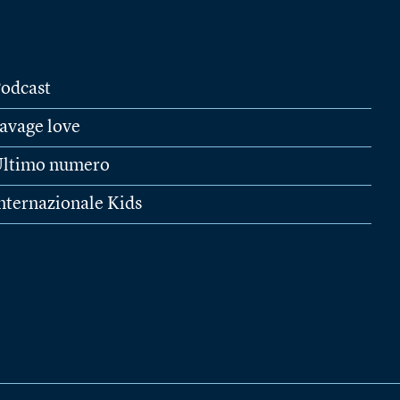
odcast
avage love
ltimo numero
nternazionale Kids