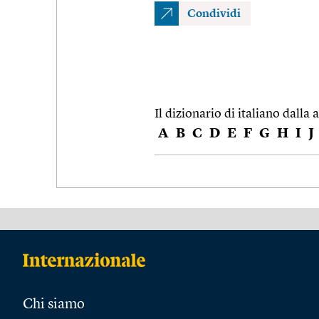
Condividi
Il dizionario di italiano dalla a
A
B
C
D
E
F
G
H
I
J
Chi siamo