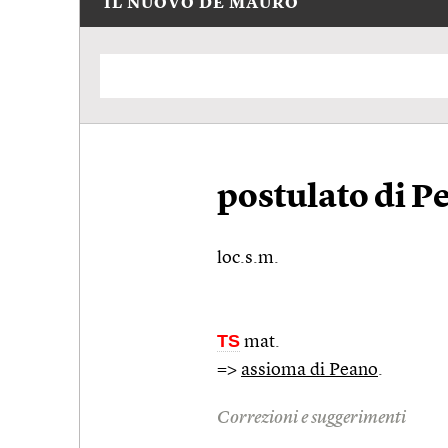
IL NUOVO DE MAURO
postulato di P
loc.s.m.
TS
mat.
=>
assioma di Peano
.
Correzioni e suggerimenti