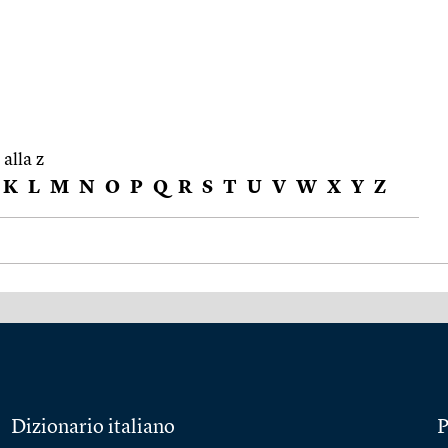
 alla z
K
L
M
N
O
P
Q
R
S
T
U
V
W
X
Y
Z
Dizionario italiano
P