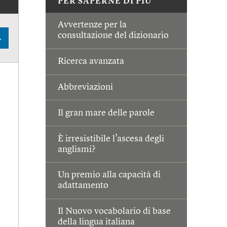
PER SAPERNE DI PIÙ
Avvertenze per la
consultazione del dizionario
A
Ricerca avanzata
Abbreviazioni
Il gran mare delle parole
È irresistibile l’ascesa degli
anglismi?
Un premio alla capacità di
adattamento
Il Nuovo vocabolario di base
della lingua italiana