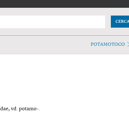
CERC
POTAMOTOCO
nĭdae, vd. potamo-.