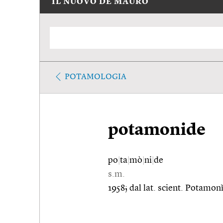
IL NUOVO DE MAURO
POTAMOLOGIA
potamonide
po
|
ta
|
mò
|
ni
|
de
s.m.
1958; dal lat. scient. Potamo