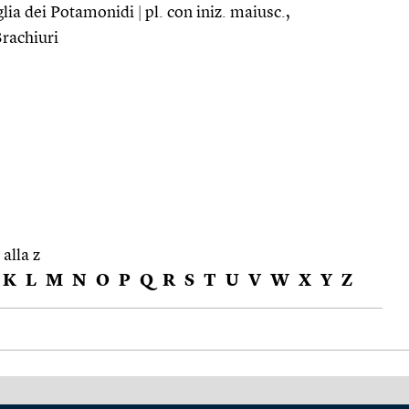
glia dei Potamonidi
|
pl. con iniz. maiusc.,
Brachiuri
 alla z
K
L
M
N
O
P
Q
R
S
T
U
V
W
X
Y
Z