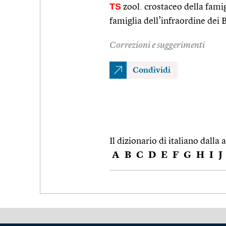
TS
zool. crostaceo della fami
famiglia dell’infraordine dei 
Correzioni e suggerimenti
Condividi
Il dizionario di italiano dalla a
A
B
C
D
E
F
G
H
I
J