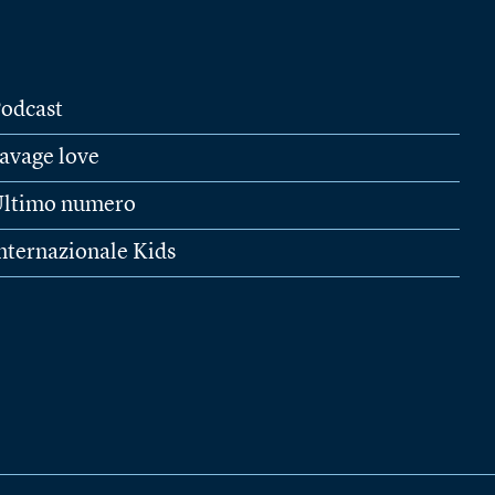
odcast
avage love
ltimo numero
nternazionale Kids