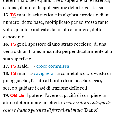
determinato per equilibrare o superare la resistenza;
estens., il punto di applicazione della forza stessa
15.
TS
mat. in aritmetica e in algebra, prodotto di un
numero, detto base, moltiplicato per se stesso tante
volte quante è indicato da un altro numero, detto
esponente
16.
TS
geol. spessore di uno strato roccioso, di una
vena o di un filone, misurato perpendicolarmente alla
sua superficie
17.
TS
arald. =>
croce commissa
18.
TS
mar. =>
cavigliera
|
arco metallico provvisto di
puleggia che, fissato al bordo di un peschereccio,
serve a guidare i cavi di trazione delle reti
19.
OB
LE
il potere, l’avere capacità di compiere un
atto o determinare un effetto:
temer si dee di sole quelle
cose
|
c’hanno potenza di fare altrui male
(Dante)