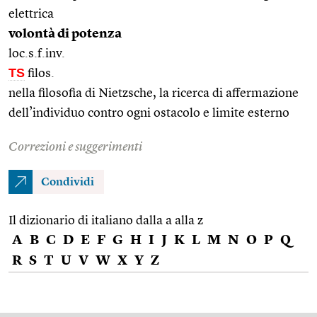
elettrica
volontà di potenza
loc.s.f.inv.
TS
filos.
nella filosofia di Nietzsche, la ricerca di affermazione
dell’individuo contro ogni ostacolo e limite esterno
Correzioni e suggerimenti
Condividi
Il dizionario di italiano dalla a alla z
A
B
C
D
E
F
G
H
I
J
K
L
M
N
O
P
Q
R
S
T
U
V
W
X
Y
Z