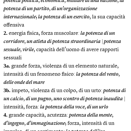
potenza politica
,
economica
,
militare di una nazione
,
la
potenza di un partito
,
di un’organizzazione
internazionale
;
la potenza di un esercito
, la sua capacità
offensiva
2.
energia fisica, forza muscolare:
la potenza di un
corridore
,
un atleta di potenza straordinaria
|
potenza
sessuale
,
virile
, capacità dell’uomo di avere rapporti
sessuali
3a.
grande forza, violenza di un elemento naturale,
intensità di un fenomeno fisico:
la potenza del vento
,
delle onde del mare
3b.
impeto, violenza di un colpo, di un urto:
potenza di
un calcio
,
di un pugno
,
uno scontro di potenza inaudita
|
intensità, forza:
la potenza della voce
,
di un urlo
4.
grande capacità, acutezza:
potenza della mente
,
d’ingegno
,
d’immaginazione
; forza, intensità di un