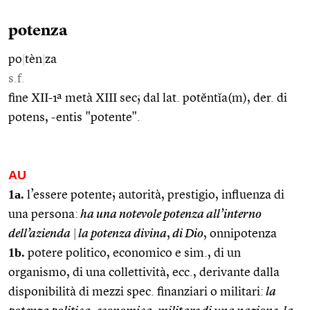
potenza
po
|
tèn
|
za
s.f.
fine XII-1ª metà XIII sec; dal lat. potĕntĭa(m), der. di
potens, -entis "potente".
AU
1a.
l’essere potente; autorità, prestigio, influenza di
una persona:
ha una notevole potenza all’interno
dell’azienda
|
la potenza divina
,
di Dio
, onnipotenza
1b.
potere politico, economico e sim., di un
organismo, di una collettività, ecc., derivante dalla
disponibilità di mezzi spec. finanziari o militari:
la