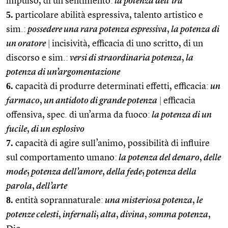
impulso, di un sentimento:
la potenza dell’ira
5.
particolare abilità espressiva, talento artistico e
sim.:
possedere una rara potenza espressiva
,
la potenza di
un oratore
|
incisività, efficacia di uno scritto, di un
discorso e sim.:
versi di straordinaria potenza
,
la
potenza di un’argomentazione
6.
capacità di produrre determinati effetti, efficacia:
un
farmaco
,
un antidoto di grande potenza
|
efficacia
offensiva, spec. di un’arma da fuoco:
la potenza di un
fucile
,
di un esplosivo
7.
capacità di agire sull’animo, possibilità di influire
sul comportamento umano:
la potenza del denaro
,
delle
mode
;
potenza dell’amore
,
della fede
;
potenza della
parola
,
dell’arte
8.
entità soprannaturale:
una misteriosa potenza
,
le
potenze celesti
,
infernali
;
alta
,
divina
,
somma potenza
,