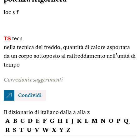
loc.s.f.
TS
tecn.
nella tecnica del freddo, quantità di calore asportata
da un corpo sottoposto al raffreddamento nell’unità di
tempo
Correzioni e suggerimenti
Condividi
Il dizionario di italiano dalla a alla z
A
B
C
D
E
F
G
H
I
J
K
L
M
N
O
P
Q
R
S
T
U
V
W
X
Y
Z