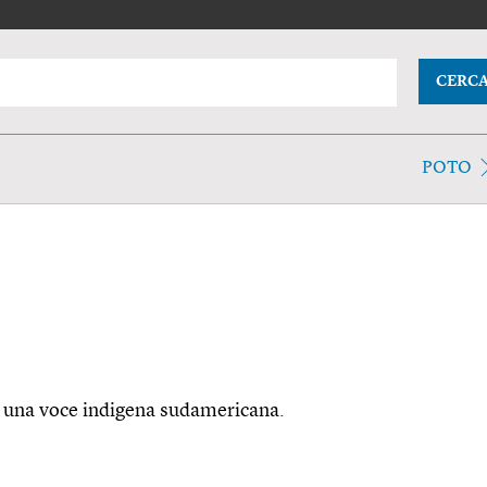
CERC
POTO
 da una voce indigena sudamericana.