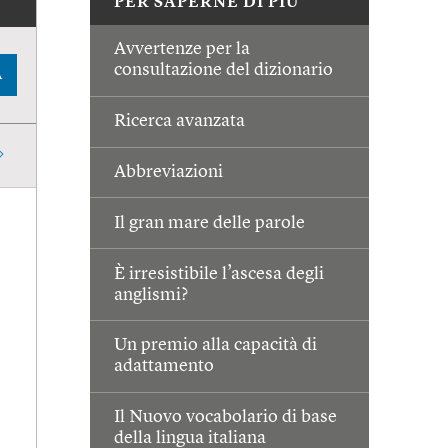
PER SAPERNE DI PIÙ
Avvertenze per la
consultazione del dizionario
A
Ricerca avanzata
Abbreviazioni
Il gran mare delle parole
È irresistibile l’ascesa degli
anglismi?
Un premio alla capacità di
adattamento
Il Nuovo vocabolario di base
della lingua italiana