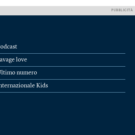
PUBBLICITÀ
odcast
avage love
ltimo numero
nternazionale Kids