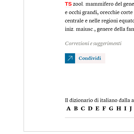
TS
zool. mammifero del gener
e occhi grandi, orecchie corte
centrale e nelle regioni equat
iniz. maiusc., genere della fa
Correzioni e suggerimenti
Condividi
Il dizionario di italiano dalla a
A
B
C
D
E
F
G
H
I
J