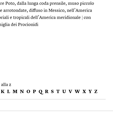
e Poto, dalla lunga coda prensile, muso piccolo
 e arrotondate, diffuso in Messico, nell’America
oriali e tropicali dell’America meridionale
|
con
miglia dei Procionidi
 alla z
K
L
M
N
O
P
Q
R
S
T
U
V
W
X
Y
Z