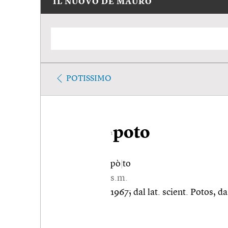
IL NUOVO DE MAURO
POTISSIMO
poto
1
pò
|
to
s.m.
1967; dal lat. scient. Potos,