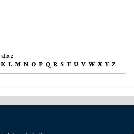
 alla z
K
L
M
N
O
P
Q
R
S
T
U
V
W
X
Y
Z