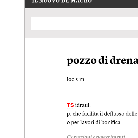
IL NUOVO DE MAURO
pozzo di dren
loc.s.m.
TS
idraul.
p. che facilita il deflusso del
o per lavori di bonifica
Correzioni e suggerimenti