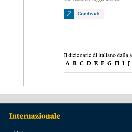
Condividi
Il dizionario di italiano dalla a
A
B
C
D
E
F
G
H
I
J