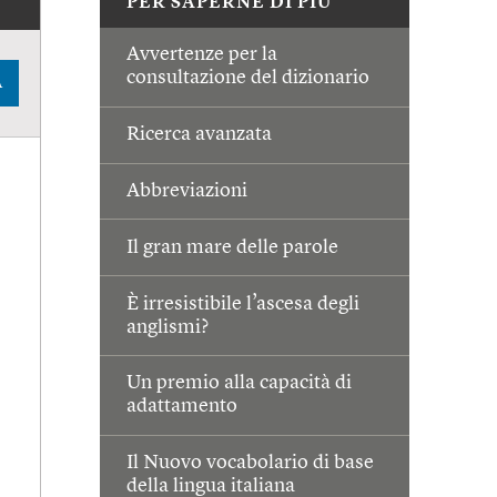
PER SAPERNE DI PIÙ
Avvertenze per la
consultazione del dizionario
A
Ricerca avanzata
Abbreviazioni
Il gran mare delle parole
È irresistibile l’ascesa degli
anglismi?
Un premio alla capacità di
adattamento
Il Nuovo vocabolario di base
della lingua italiana