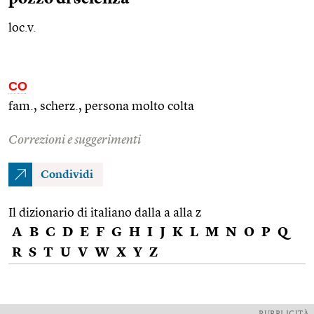
loc.v.
CO
fam.,
scherz.
, persona molto colta
Correzioni e suggerimenti
Condividi
Il dizionario di italiano dalla a alla z
A
B
C
D
E
F
G
H
I
J
K
L
M
N
O
P
Q
R
S
T
U
V
W
X
Y
Z