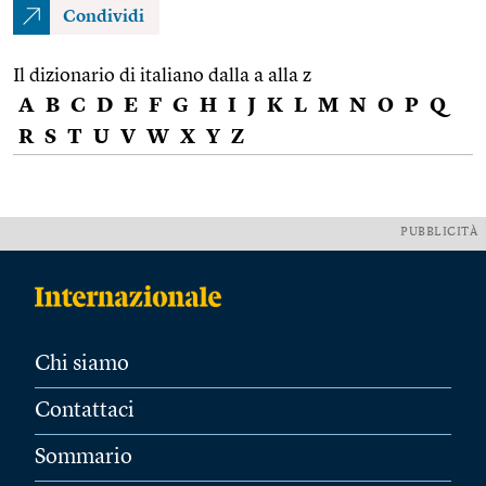
Condividi
Il dizionario di italiano dalla a alla z
A
B
C
D
E
F
G
H
I
J
K
L
M
N
O
P
Q
R
S
T
U
V
W
X
Y
Z
PUBBLICITÀ
Chi siamo
Contattaci
Sommario