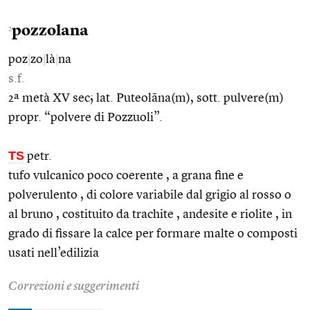
pozzolana
2
poz
|
zo
|
là
|
na
s.f.
2ª metà XV sec; lat. Puteolāna(m), sott. pulvere(m)
propr. “polvere di Pozzuoli”.
TS
petr.
tufo vulcanico poco coerente , a grana fine e
polverulento , di colore variabile dal grigio al rosso o
al bruno , costituito da trachite , andesite e riolite , in
grado di fissare la calce per formare malte o composti
usati nell’edilizia
Correzioni e suggerimenti