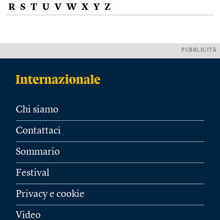
R
S
T
U
V
W
X
Y
Z
PUBBLICITÀ
Chi siamo
Contattaci
Sommario
Festival
Privacy e cookie
Video