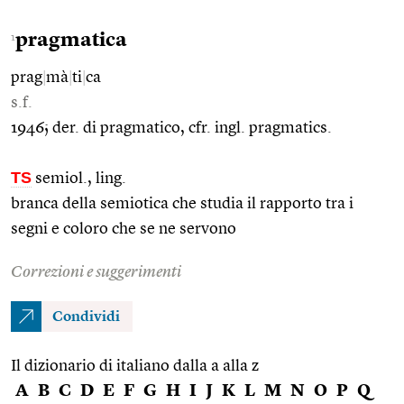
pragmatica
1
prag
|
mà
|
ti
|
ca
s.f.
1946; der. di pragmatico, cfr. ingl. pragmatics.
TS
semiol., ling.
branca della semiotica che studia il rapporto tra i
segni e coloro che se ne servono
Correzioni e suggerimenti
Condividi
Il dizionario di italiano dalla a alla z
A
B
C
D
E
F
G
H
I
J
K
L
M
N
O
P
Q