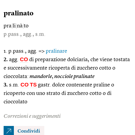
pralinato
pra
|
li
|
nà
|
to
p.pass., agg., s.m.
1. p.pass., agg. =>
pralinare
2.
CO
agg.
di preparazione dolciaria, che viene tostata
e successivamente ricoperta di zucchero cotto o
cioccolata:
mandorle
,
nocciole pralinate
3.
CO
TS
s.m.
gastr. dolce contenente praline o
ricoperto con uno strato di zucchero cotto o di
cioccolato
Correzioni e suggerimenti
Condividi