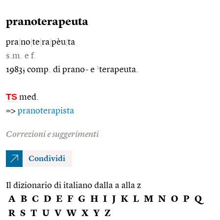
pranoterapeuta
pra
|
no
|
te
|
ra
|
pèu
|
ta
s.m. e f.
1
1983; comp. di prano- e
terapeuta.
TS
med.
=>
pranoterapista
Correzioni e suggerimenti
Condividi
Il dizionario di italiano dalla a alla z
A
B
C
D
E
F
G
H
I
J
K
L
M
N
O
P
Q
R
S
T
U
V
W
X
Y
Z