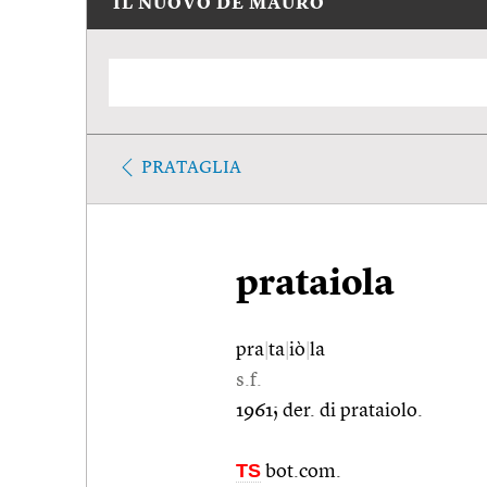
IL NUOVO DE MAURO
PRATAGLIA
prataiola
pra
|
ta
|
iò
|
la
s.f.
1961; der. di prataiolo.
TS
bot.com.