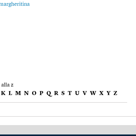
margheritina
 alla z
K
L
M
N
O
P
Q
R
S
T
U
V
W
X
Y
Z