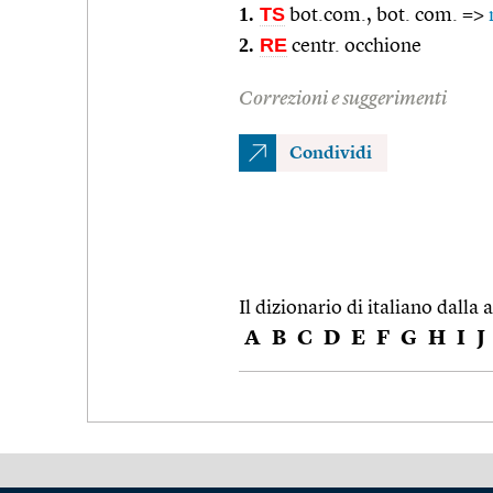
1.
TS
bot.com., bot. com. =>
2.
RE
centr. occhione
Correzioni e suggerimenti
Condividi
Il dizionario di italiano dalla a
A
B
C
D
E
F
G
H
I
J