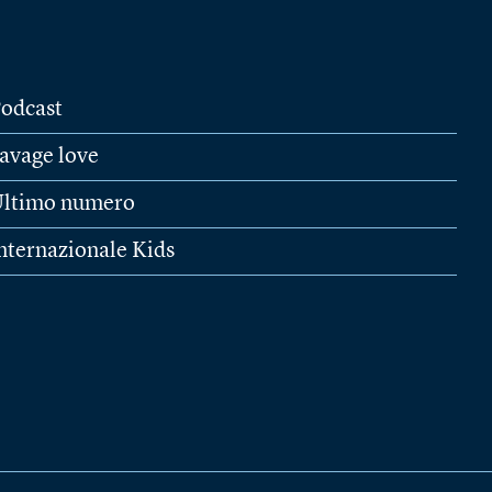
odcast
avage love
ltimo numero
nternazionale Kids