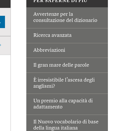
PER SAPERNE DI PIÙ
Avvertenze per la
consultazione del dizionario
A
Ricerca avanzata
Abbreviazioni
Il gran mare delle parole
È irresistibile l’ascesa degli
anglismi?
Un premio alla capacità di
adattamento
Il Nuovo vocabolario di base
della lingua italiana