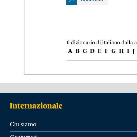
Il dizionario di italiano dalla a
A
B
C
D
E
F
G
H
I
J
Chi siamo