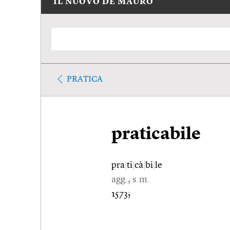
IL NUOVO DE MAURO
PRATICA
praticabile
pra
|
ti
|
cà
|
bi
|
le
agg., s.m.
1573;