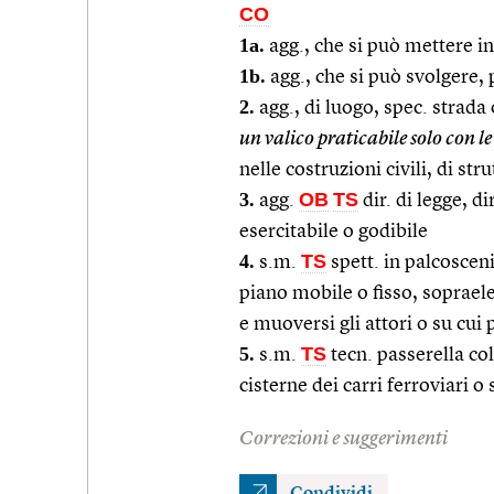
CO
1a.
agg., che si può mettere in 
1b.
agg., che si può svolgere, 
2.
agg., di luogo, spec. strada
un valico praticabile solo con le
nelle costruzioni civili, di s
3.
OB
TS
agg.
dir. di legge, d
esercitabile o godibile
4.
TS
s.m.
spett. in palcosceni
piano mobile o fisso, sopraele
e muoversi gli attori o su cui
5.
TS
s.m.
tecn. passerella co
cisterne dei carri ferroviari o
Correzioni e suggerimenti
Condividi