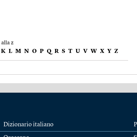
 alla z
K
L
M
N
O
P
Q
R
S
T
U
V
W
X
Y
Z
Dizionario italiano
P