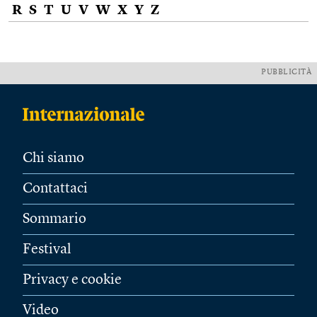
R
S
T
U
V
W
X
Y
Z
PUBBLICITÀ
Chi siamo
Contattaci
Sommario
Festival
Privacy e cookie
Video