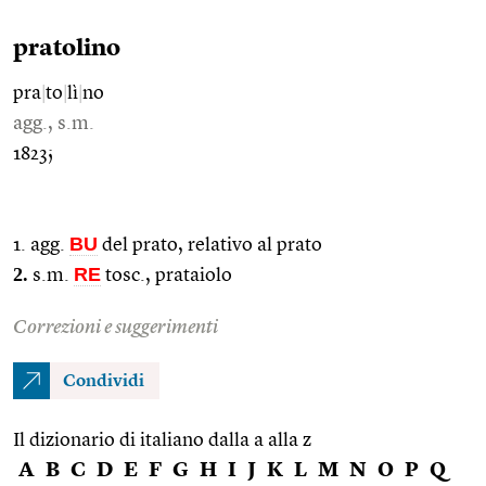
pratolino
pra
|
to
|
lì
|
no
agg., s.m.
1823;
BU
1. agg.
del prato, relativo al prato
2.
RE
s.m.
tosc., prataiolo
Correzioni e suggerimenti
Condividi
Il dizionario di italiano dalla a alla z
A
B
C
D
E
F
G
H
I
J
K
L
M
N
O
P
Q