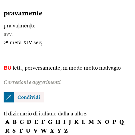
pravamente
pra
|
va
|
mén
|
te
avv.
2ª metà XIV sec;
BU
lett., perversamente, in modo molto malvagio
Correzioni e suggerimenti
Condividi
Il dizionario di italiano dalla a alla z
A
B
C
D
E
F
G
H
I
J
K
L
M
N
O
P
Q
R
S
T
U
V
W
X
Y
Z