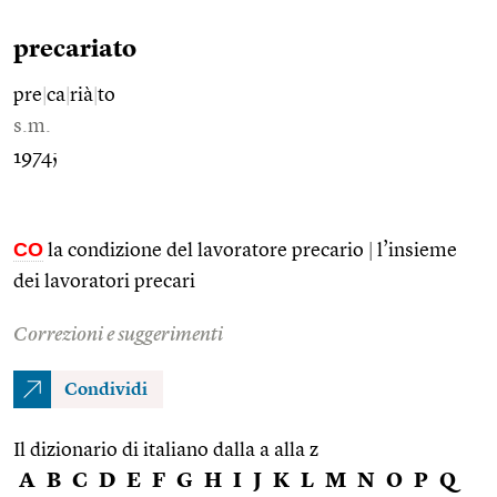
precariato
pre
|
ca
|
rià
|
to
s.m.
1974;
CO
la condizione del lavoratore precario
|
l’insieme
dei lavoratori precari
Correzioni e suggerimenti
Condividi
Il dizionario di italiano dalla a alla z
A
B
C
D
E
F
G
H
I
J
K
L
M
N
O
P
Q