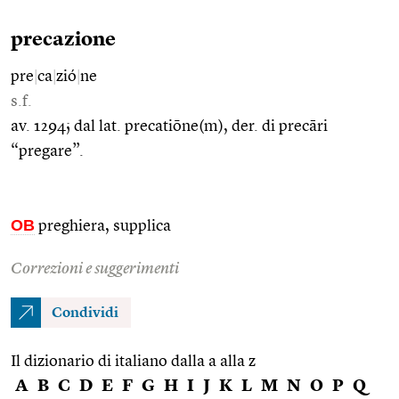
precazione
pre
|
ca
|
zió
|
ne
s.f.
av. 1294; dal lat. precatiōne(m), der. di precāri
“pregare”.
OB
preghiera, supplica
Correzioni e suggerimenti
Condividi
Il dizionario di italiano dalla a alla z
A
B
C
D
E
F
G
H
I
J
K
L
M
N
O
P
Q