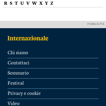
R
S
T
U
V
W
X
Y
Z
PUBBLICITÀ
Chi siamo
Contattaci
Sommario
Festival
Privacy e cookie
Video