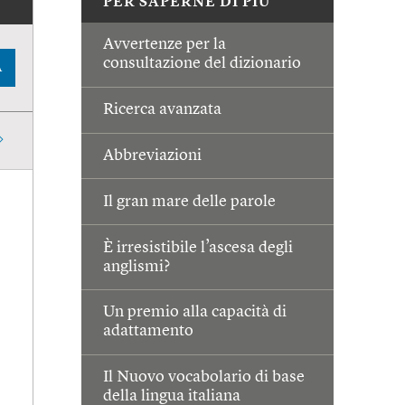
PER SAPERNE DI PIÙ
Avvertenze per la
consultazione del dizionario
A
Ricerca avanzata
Abbreviazioni
Il gran mare delle parole
È irresistibile l’ascesa degli
anglismi?
Un premio alla capacità di
adattamento
Il Nuovo vocabolario di base
della lingua italiana