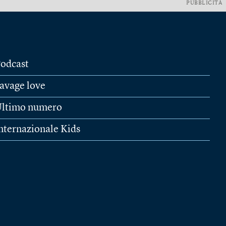
PUBBLICITÀ
odcast
avage love
ltimo numero
nternazionale Kids