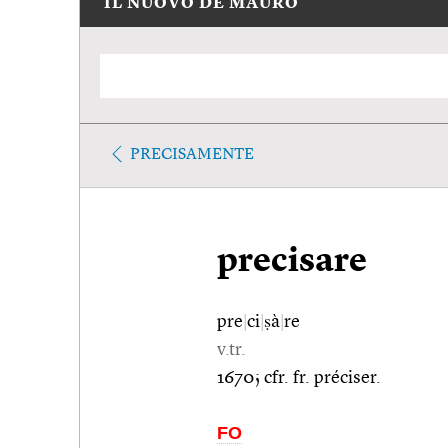
IL NUOVO DE MAURO
PRECISAMENTE
precisare
pre
|
ci
|
ṣà
|
re
v.tr.
1670; cfr. fr. préciser.
FO