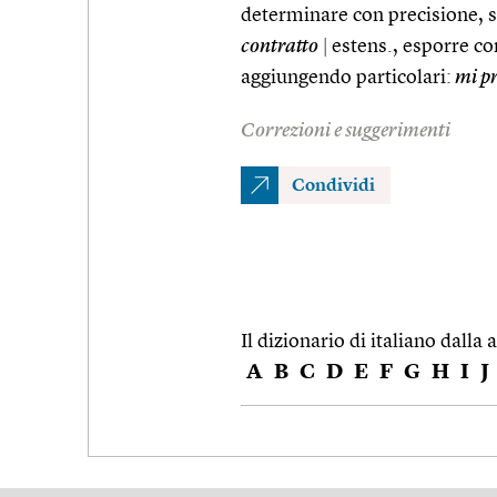
determinare con precisione, s
contratto
|
estens., esporre co
aggiungendo particolari:
mi pr
Correzioni e suggerimenti
Condividi
Il dizionario di italiano dalla a
A
B
C
D
E
F
G
H
I
J