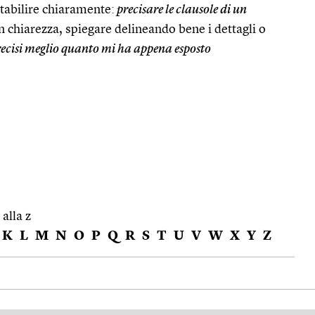
tabilire chiaramente:
precisare le clausole di un
n chiarezza, spiegare delineando bene i dettagli o
ecisi meglio quanto mi ha appena esposto
 alla z
K
L
M
N
O
P
Q
R
S
T
U
V
W
X
Y
Z