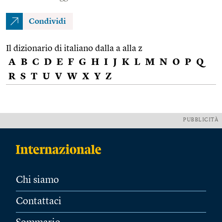
Condividi
Il dizionario di italiano dalla a alla z
A
B
C
D
E
F
G
H
I
J
K
L
M
N
O
P
Q
R
S
T
U
V
W
X
Y
Z
PUBBLICITÀ
Chi siamo
Contattaci