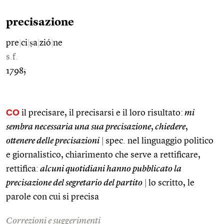
precisazione
pre
|
ci
|
ṣa
|
zió
|
ne
s.f.
1798;
CO
il precisare, il precisarsi e il loro risultato:
mi
sembra necessaria una sua precisazione
,
chiedere
,
ottenere delle precisazioni
|
spec. nel linguaggio politico
e giornalistico, chiarimento che serve a rettificare,
rettifica:
alcuni quotidiani hanno pubblicato la
precisazione del segretario del partito
|
lo scritto, le
parole con cui si precisa
Correzioni e suggerimenti